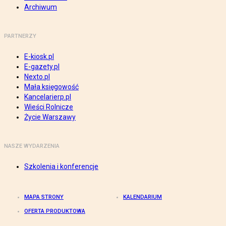
Archiwum
PARTNERZY
E-kiosk.pl
E-gazety.pl
Nexto.pl
Mała księgowość
Kancelarierp.pl
Wieści Rolnicze
Życie Warszawy
NASZE WYDARZENIA
Szkolenia i konferencje
MAPA STRONY
KALENDARIUM
OFERTA PRODUKTOWA