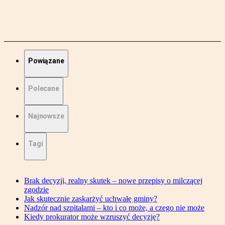
Powiązane
Polecane
Najnowsze
Tagi
Brak decyzji, realny skutek – nowe przepisy o milczącej
zgodzie
Jak skutecznie zaskarżyć uchwałę gminy?
Nadzór nad szpitalami – kto i co może, a czego nie może
Kiedy prokurator może wzruszyć decyzję?