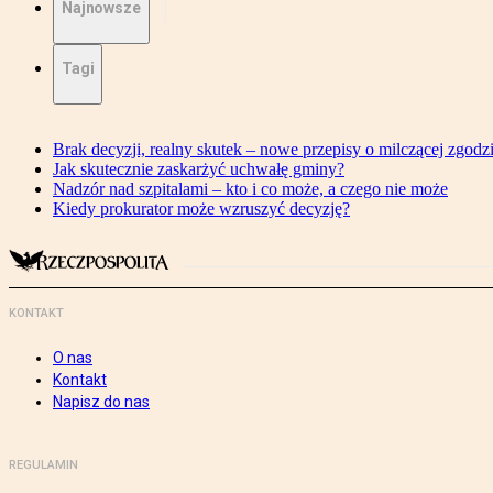
Najnowsze
Tagi
Brak decyzji, realny skutek – nowe przepisy o milczącej zgodz
Jak skutecznie zaskarżyć uchwałę gminy?
Nadzór nad szpitalami – kto i co może, a czego nie może
Kiedy prokurator może wzruszyć decyzję?
KONTAKT
O nas
Kontakt
Napisz do nas
REGULAMIN