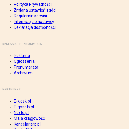
Polityka Prywatności
Zmiana ustawień zgód
Regulamin serwisu
Informacje o nadawcy
Deklaracja dostępności
REKLAMA I PRENUMERATA
Reklama
Ogłoszenia
Prenumerata
Archiwum
PARTNERZY
E-kiosk.pl
E-gazety.pl
Nexto.pl
Mała księgowość
Kancelarierp.pl