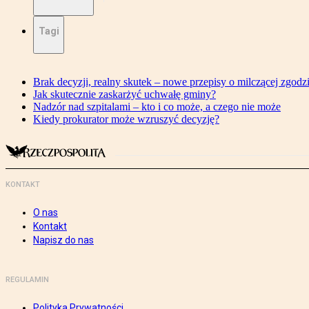
Tagi
Brak decyzji, realny skutek – nowe przepisy o milczącej zgodz
Jak skutecznie zaskarżyć uchwałę gminy?
Nadzór nad szpitalami – kto i co może, a czego nie może
Kiedy prokurator może wzruszyć decyzję?
KONTAKT
O nas
Kontakt
Napisz do nas
REGULAMIN
Polityka Prywatności