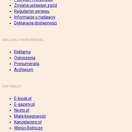
Zmiana ustawień zgód
Regulamin serwisu
Informacje o nadawcy
Deklaracja dostępności
REKLAMA I PRENUMERATA
Reklama
Ogłoszenia
Prenumerata
Archiwum
PARTNERZY
E-kiosk.pl
E-gazety.pl
Nexto.pl
Mała księgowość
Kancelarierp.pl
Wieści Rolnicze