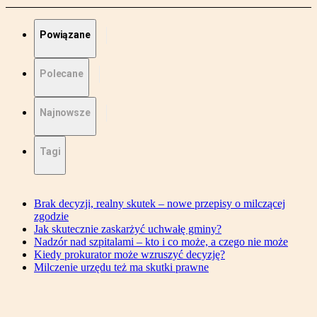
Powiązane
Polecane
Najnowsze
Tagi
Brak decyzji, realny skutek – nowe przepisy o milczącej
zgodzie
Jak skutecznie zaskarżyć uchwałę gminy?
Nadzór nad szpitalami – kto i co może, a czego nie może
Kiedy prokurator może wzruszyć decyzję?
Milczenie urzędu też ma skutki prawne