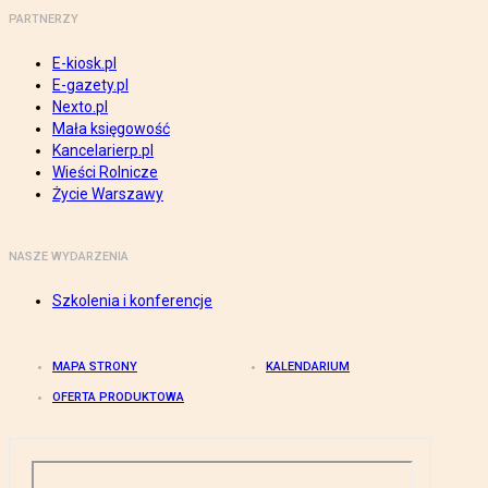
PARTNERZY
E-kiosk.pl
E-gazety.pl
Nexto.pl
Mała księgowość
Kancelarierp.pl
Wieści Rolnicze
Życie Warszawy
NASZE WYDARZENIA
Szkolenia i konferencje
MAPA STRONY
KALENDARIUM
OFERTA PRODUKTOWA