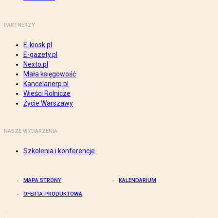
PARTNERZY
E-kiosk.pl
E-gazety.pl
Nexto.pl
Mała księgowość
Kancelarierp.pl
Wieści Rolnicze
Życie Warszawy
NASZE WYDARZENIA
Szkolenia i konferencje
MAPA STRONY
KALENDARIUM
OFERTA PRODUKTOWA