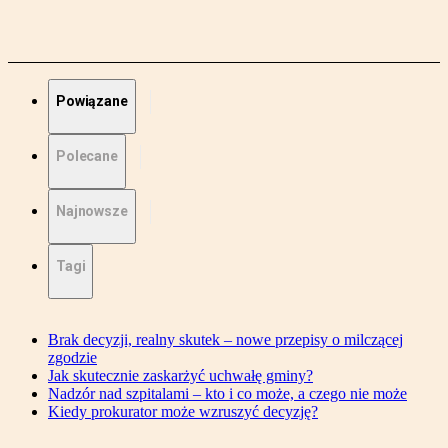
Powiązane
Polecane
Najnowsze
Tagi
Brak decyzji, realny skutek – nowe przepisy o milczącej
zgodzie
Jak skutecznie zaskarżyć uchwałę gminy?
Nadzór nad szpitalami – kto i co może, a czego nie może
Kiedy prokurator może wzruszyć decyzję?