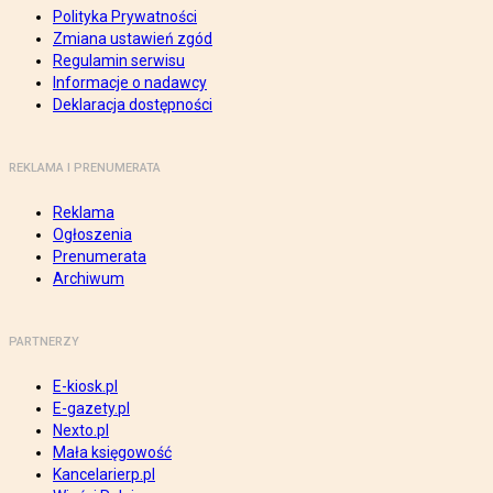
Polityka Prywatności
Zmiana ustawień zgód
Regulamin serwisu
Informacje o nadawcy
Deklaracja dostępności
REKLAMA I PRENUMERATA
Reklama
Ogłoszenia
Prenumerata
Archiwum
PARTNERZY
E-kiosk.pl
E-gazety.pl
Nexto.pl
Mała księgowość
Kancelarierp.pl