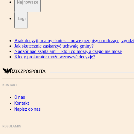
Najnowsze
Tagi
Brak decyzji, realny skutek – nowe przepisy o milczącej zgodz
Jak skutecznie zaskarżyć uchwałę gminy?
Nadzór nad szpitalami – kto i co może, a czego nie może
Kiedy prokurator może wzruszyć decyzję?
KONTAKT
O nas
Kontakt
Napisz do nas
REGULAMIN