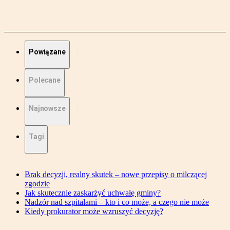
Powiązane
Polecane
Najnowsze
Tagi
Brak decyzji, realny skutek – nowe przepisy o milczącej
zgodzie
Jak skutecznie zaskarżyć uchwałę gminy?
Nadzór nad szpitalami – kto i co może, a czego nie może
Kiedy prokurator może wzruszyć decyzję?