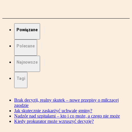
Powiązane
Polecane
Najnowsze
Tagi
Brak decyzji, realny skutek – nowe przepisy o milczącej
zgodzie
Jak skutecznie zaskarżyć uchwałę gminy?
Nadzór nad szpitalami – kto i co może, a czego nie może
Kiedy prokurator może wzruszyć decyzję?