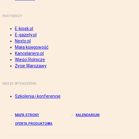
PARTNERZY
E-kiosk.pl
E-gazety.pl
Nexto.pl
Mała księgowość
Kancelarierp.pl
Wieści Rolnicze
Życie Warszawy
NASZE WYDARZENIA
Szkolenia i konferencje
MAPA STRONY
KALENDARIUM
OFERTA PRODUKTOWA