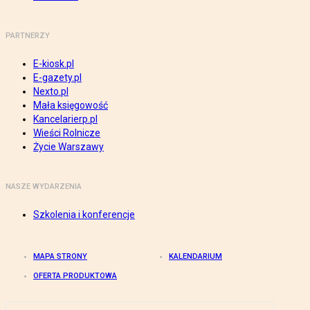
PARTNERZY
E-kiosk.pl
E-gazety.pl
Nexto.pl
Mała księgowość
Kancelarierp.pl
Wieści Rolnicze
Życie Warszawy
NASZE WYDARZENIA
Szkolenia i konferencje
MAPA STRONY
KALENDARIUM
OFERTA PRODUKTOWA