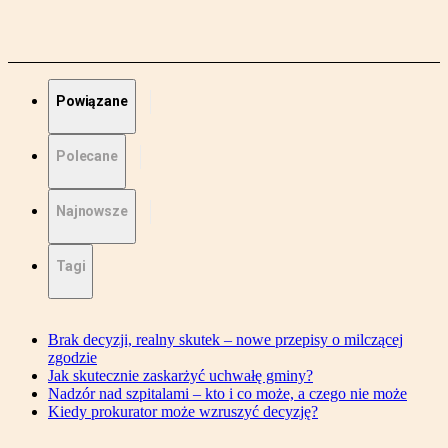
Powiązane
Polecane
Najnowsze
Tagi
Brak decyzji, realny skutek – nowe przepisy o milczącej
zgodzie
Jak skutecznie zaskarżyć uchwałę gminy?
Nadzór nad szpitalami – kto i co może, a czego nie może
Kiedy prokurator może wzruszyć decyzję?