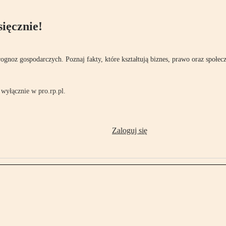
ięcznie!
rognoz gospodarczych. Poznaj fakty, które kształtują biznes, prawo oraz społec
wyłącznie w pro.rp.pl.
Zaloguj się