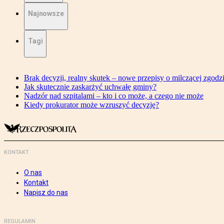
Najnowsze
Tagi
Brak decyzji, realny skutek – nowe przepisy o milczącej zgodz
Jak skutecznie zaskarżyć uchwałę gminy?
Nadzór nad szpitalami – kto i co może, a czego nie może
Kiedy prokurator może wzruszyć decyzję?
KONTAKT
O nas
Kontakt
Napisz do nas
REGULAMIN