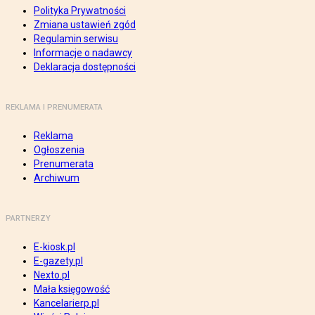
Polityka Prywatności
Zmiana ustawień zgód
Regulamin serwisu
Informacje o nadawcy
Deklaracja dostępności
REKLAMA I PRENUMERATA
Reklama
Ogłoszenia
Prenumerata
Archiwum
PARTNERZY
E-kiosk.pl
E-gazety.pl
Nexto.pl
Mała księgowość
Kancelarierp.pl