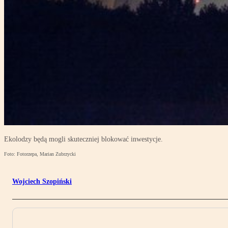
Ekolodzy będą mogli skuteczniej blokować inwestycje.
Foto: Fotorzepa, Marian Zubrzycki
Wojciech Szopiński