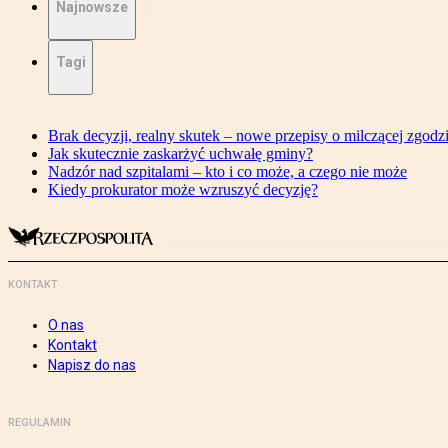
Najnowsze
Tagi
Brak decyzji, realny skutek – nowe przepisy o milczącej zgodz
Jak skutecznie zaskarżyć uchwałę gminy?
Nadzór nad szpitalami – kto i co może, a czego nie może
Kiedy prokurator może wzruszyć decyzję?
KONTAKT
O nas
Kontakt
Napisz do nas
REGULAMIN