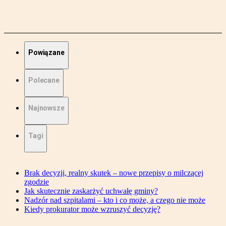
Powiązane
Polecane
Najnowsze
Tagi
Brak decyzji, realny skutek – nowe przepisy o milczącej
zgodzie
Jak skutecznie zaskarżyć uchwałę gminy?
Nadzór nad szpitalami – kto i co może, a czego nie może
Kiedy prokurator może wzruszyć decyzję?