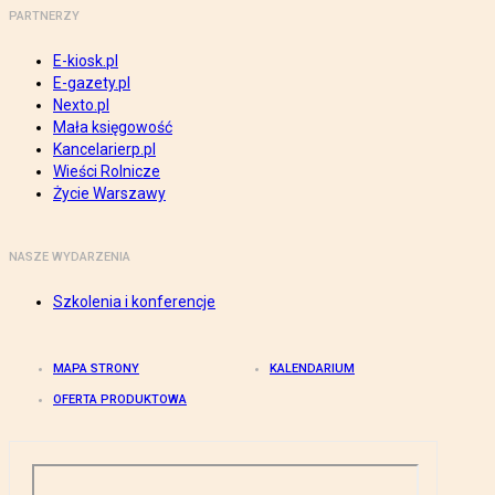
PARTNERZY
E-kiosk.pl
E-gazety.pl
Nexto.pl
Mała księgowość
Kancelarierp.pl
Wieści Rolnicze
Życie Warszawy
NASZE WYDARZENIA
Szkolenia i konferencje
MAPA STRONY
KALENDARIUM
OFERTA PRODUKTOWA