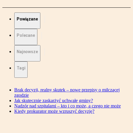
Powiązane
Polecane
Najnowsze
Tagi
Brak decyzji, realny skutek – nowe przepisy o milczącej
zgodzie
Jak skutecznie zaskarżyć uchwałę gminy?
Nadzór nad szpitalami – kto i co może, a czego nie może
Kiedy prokurator może wzruszyć decyzję?