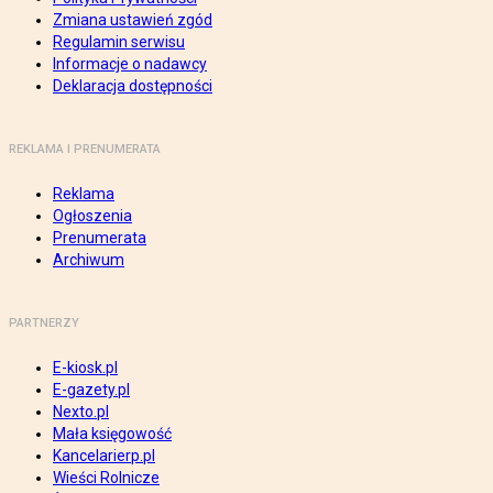
Zmiana ustawień zgód
Regulamin serwisu
Informacje o nadawcy
Deklaracja dostępności
REKLAMA I PRENUMERATA
Reklama
Ogłoszenia
Prenumerata
Archiwum
PARTNERZY
E-kiosk.pl
E-gazety.pl
Nexto.pl
Mała księgowość
Kancelarierp.pl
Wieści Rolnicze