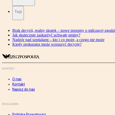
Tagi
Brak decyzji, realny skutek – nowe przepisy o milczącej zgodz
Jak skutecznie zaskarżyć uchwałę gminy?
Nadzór nad szpitalami – kto i co może, a czego nie może
Kiedy prokurator może wzruszyć decyzję?
KONTAKT
O nas
Kontakt
Napisz do nas
REGULAMIN
Polityka Prywatności