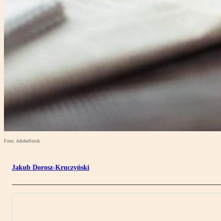
Foto: AdobeStock
Jakub Dorosz-Kruczyński