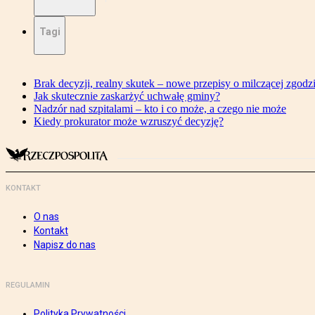
Tagi
Brak decyzji, realny skutek – nowe przepisy o milczącej zgodz
Jak skutecznie zaskarżyć uchwałę gminy?
Nadzór nad szpitalami – kto i co może, a czego nie może
Kiedy prokurator może wzruszyć decyzję?
KONTAKT
O nas
Kontakt
Napisz do nas
REGULAMIN
Polityka Prywatności