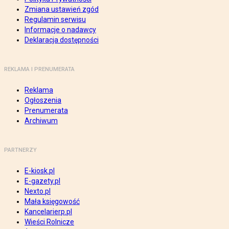
Zmiana ustawień zgód
Regulamin serwisu
Informacje o nadawcy
Deklaracja dostępności
REKLAMA I PRENUMERATA
Reklama
Ogłoszenia
Prenumerata
Archiwum
PARTNERZY
E-kiosk.pl
E-gazety.pl
Nexto.pl
Mała księgowość
Kancelarierp.pl
Wieści Rolnicze