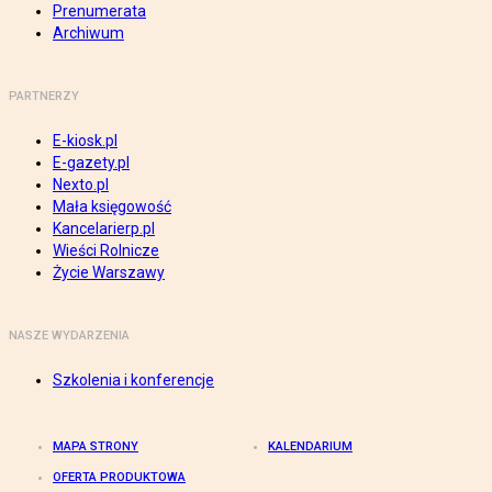
Prenumerata
Archiwum
PARTNERZY
E-kiosk.pl
E-gazety.pl
Nexto.pl
Mała księgowość
Kancelarierp.pl
Wieści Rolnicze
Życie Warszawy
NASZE WYDARZENIA
Szkolenia i konferencje
MAPA STRONY
KALENDARIUM
OFERTA PRODUKTOWA