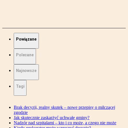
Powiązane
Polecane
Najnowsze
Tagi
Brak decyzji, realny skutek – nowe przepisy o milczącej
zgodzie
Jak skutecznie zaskarżyć uchwałę gminy?
Nadzór nad szpitalami – kto i co może, a czego nie może
Kiedy prokurator może wzruszyć decyzję?