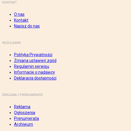
KONTAKT
O nas
Kontakt
Napisz do nas
REGULAMIN
Polityka Prywatności
Zmiana ustawień zgód
Regulamin serwisu
Informacje o nadawcy
Deklaracja dostępności
REKLAMA I PRENUMERATA
Reklama
Ogłoszenia
Prenumerata
Archiwum