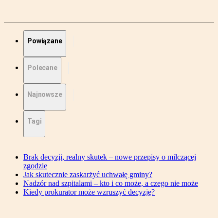
Powiązane
Polecane
Najnowsze
Tagi
Brak decyzji, realny skutek – nowe przepisy o milczącej
zgodzie
Jak skutecznie zaskarżyć uchwałę gminy?
Nadzór nad szpitalami – kto i co może, a czego nie może
Kiedy prokurator może wzruszyć decyzję?