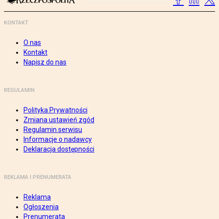
KONTAKT
O nas
Kontakt
Napisz do nas
REGULAMIN
Polityka Prywatności
Zmiana ustawień zgód
Regulamin serwisu
Informacje o nadawcy
Deklaracja dostępności
REKLAMA I PRENUMERATA
Reklama
Ogłoszenia
Prenumerata