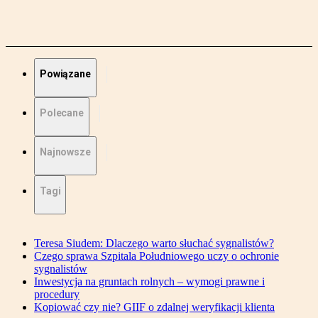
Powiązane
Polecane
Najnowsze
Tagi
Teresa Siudem: Dlaczego warto słuchać sygnalistów?
Czego sprawa Szpitala Południowego uczy o ochronie
sygnalistów
Inwestycja na gruntach rolnych – wymogi prawne i
procedury
Kopiować czy nie? GIIF o zdalnej weryfikacji klienta