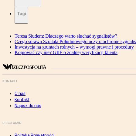
Tagi
Teresa Siudem: Dlaczego warto słuchać sygnalistów?
Czego sprawa Szpitala Południowego uczy o ochronie sygnali
Inwestycja na gruntach rolnych – wymogi prawne i procedury
Kopiować czy nie? GIIF o zdalnej weryfikacji klienta
KONTAKT
O nas
Kontakt
Napisz do nas
REGULAMIN
Polityka Prywatności