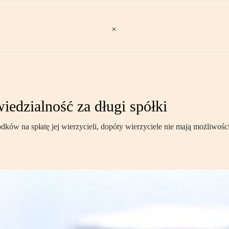
edzialność za długi spółki
odków na spłatę jej wierzycieli, dopóty wierzyciele nie mają możliwoś