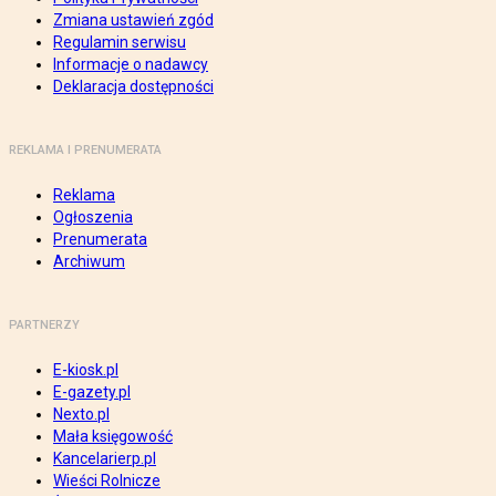
Zmiana ustawień zgód
Regulamin serwisu
Informacje o nadawcy
Deklaracja dostępności
REKLAMA I PRENUMERATA
Reklama
Ogłoszenia
Prenumerata
Archiwum
PARTNERZY
E-kiosk.pl
E-gazety.pl
Nexto.pl
Mała księgowość
Kancelarierp.pl
Wieści Rolnicze