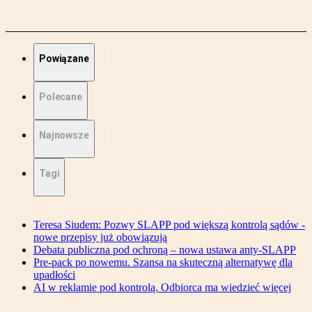
Powiązane
Polecane
Najnowsze
Tagi
Teresa Siudem: Pozwy SLAPP pod większą kontrolą sądów -
nowe przepisy już obowiązują
Debata publiczna pod ochroną – nowa ustawa anty-SLAPP
Pre-pack po nowemu. Szansa na skuteczną alternatywę dla
upadłości
AI w reklamie pod kontrolą. Odbiorca ma wiedzieć więcej