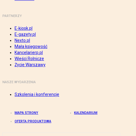
PARTNERZY
E-kiosk.pl
E-gazety.pl
Nexto.pl
Mała księgowość
Kancelarierp.pl
Wieści Rolnicze
Życie Warszawy
NASZE WYDARZENIA
Szkolenia i konferencje
MAPA STRONY
KALENDARIUM
OFERTA PRODUKTOWA