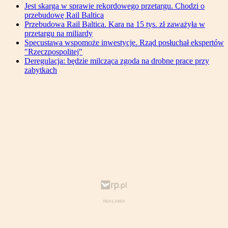
Jest skarga w sprawie rekordowego przetargu. Chodzi o
przebudowę Rail Baltica
Przebudowa Rail Baltica. Kara na 15 tys. zł zaważyła w
przetargu na miliardy
Specustawa wspomoże inwestycje. Rząd posłuchał ekspertów
"Rzeczpospolitej"
Deregulacja: będzie milcząca zgoda na drobne prace przy
zabytkach