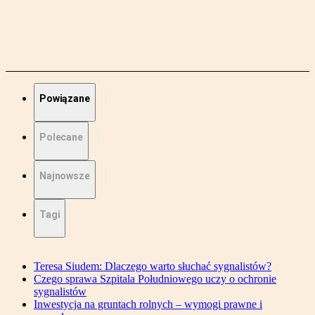
Powiązane
Polecane
Najnowsze
Tagi
Teresa Siudem: Dlaczego warto słuchać sygnalistów?
Czego sprawa Szpitala Południowego uczy o ochronie
sygnalistów
Inwestycja na gruntach rolnych – wymogi prawne i