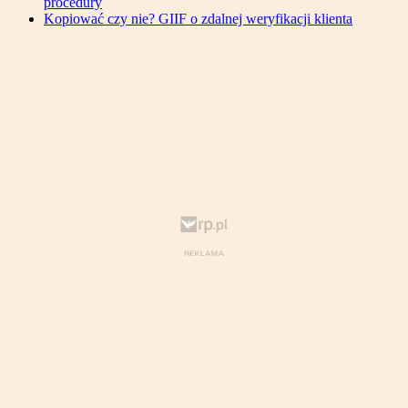
procedury
Kopiować czy nie? GIIF o zdalnej weryfikacji klienta