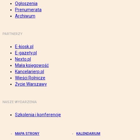
Ogłoszenia
Prenumerata
Archiwum
PARTNERZY
E-kiosk.pl
E-gazety.pl
Nexto.pl
Mała księgowość
Kancelarierp.pl
Wieści Rolnicze
Życie Warszawy
NASZE WYDARZENIA
Szkolenia i konferencje
MAPA STRONY
KALENDARIUM