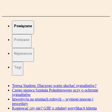
Powiązane
Polecane
Najnowsze
Tagi
Teresa Siudem: Dlaczego warto słuchać sygnalistów?
Czego sprawa Szpitala Południowego uczy o ochronie
sygnalistów
Inwestycja na gruntach rolnych – wymogi prawne i
procedury
Kopiować czy nie? GIIF o zdalnej weryfikacji klienta