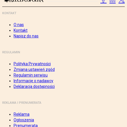
KONTAKT
O nas
Kontakt
Napisz do nas
REGULAMIN
Polityka Prywatności
Zmiana ustawień zgód
Regulamin serwisu
Informacje o nadawcy
Deklaracja dostępności
REKLAMA I PRENUMERATA
Reklama
Ogłoszenia
Prenumerata