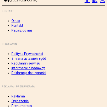
KONTAKT
O nas
Kontakt
Napisz do nas
REGULAMIN
Polityka Prywatności
Zmiana ustawień zgód
Regulamin serwisu
Informacje o nadawcy
Deklaracja dostępności
REKLAMA I PRENUMERATA
Reklama
Ogłoszenia
Prenumerata