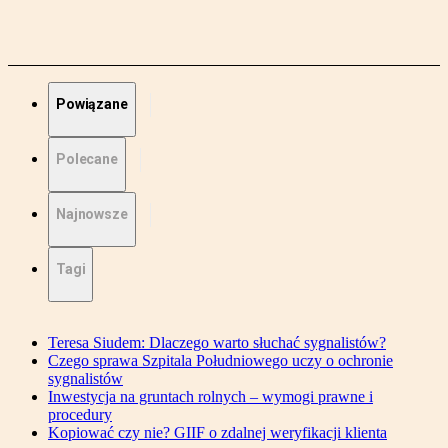
Powiązane
Polecane
Najnowsze
Tagi
Teresa Siudem: Dlaczego warto słuchać sygnalistów?
Czego sprawa Szpitala Południowego uczy o ochronie
sygnalistów
Inwestycja na gruntach rolnych – wymogi prawne i
procedury
Kopiować czy nie? GIIF o zdalnej weryfikacji klienta