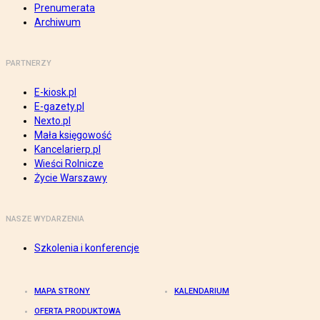
Prenumerata
Archiwum
PARTNERZY
E-kiosk.pl
E-gazety.pl
Nexto.pl
Mała księgowość
Kancelarierp.pl
Wieści Rolnicze
Życie Warszawy
NASZE WYDARZENIA
Szkolenia i konferencje
MAPA STRONY
KALENDARIUM
OFERTA PRODUKTOWA