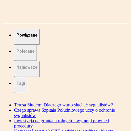
Powiązane
Polecane
Najnowsze
Tagi
Teresa Siudem: Dlaczego warto słuchać sygnalistów?
Czego sprawa Szpitala Południowego uczy o ochronie
sygnalistów
Inwestycja na gruntach rolnych – wymogi prawne i
procedury