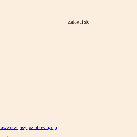
Zaloguj się
owe przepisy już obowiązują