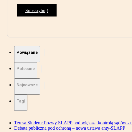
Subskrybuj!
Powiązane
Polecane
Najnowsze
Tagi
Teresa Siudem: Pozwy SLAPP pod większą kontrolą sądów - n
Debata publiczna pod ochroną – nowa ustawa anty-SLAPP