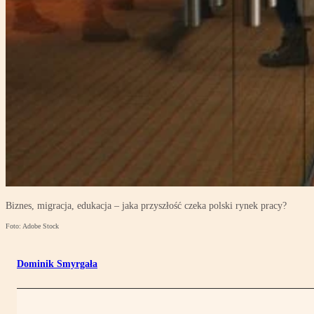
Biznes, migracja, edukacja – jaka przyszłość czeka polski rynek pracy?
Foto: Adobe Stock
Dominik Smyrgała