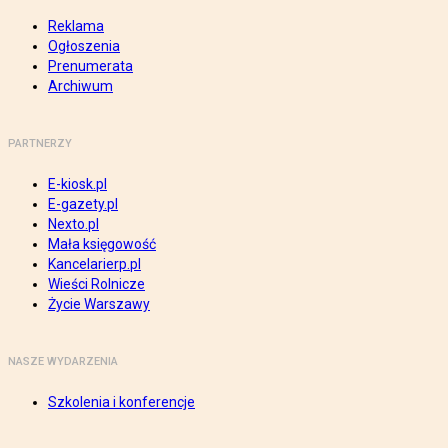
Reklama
Ogłoszenia
Prenumerata
Archiwum
PARTNERZY
E-kiosk.pl
E-gazety.pl
Nexto.pl
Mała księgowość
Kancelarierp.pl
Wieści Rolnicze
Życie Warszawy
NASZE WYDARZENIA
Szkolenia i konferencje