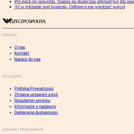
Pre-pack po nowemu. Szansa na skuteczną alternatywę dla upa
AI w reklamie pod kontrolą. Odbiorca ma wiedzieć więcej
KONTAKT
O nas
Kontakt
Napisz do nas
REGULAMIN
Polityka Prywatności
Zmiana ustawień zgód
Regulamin serwisu
Informacje o nadawcy
Deklaracja dostępności
REKLAMA I PRENUMERATA