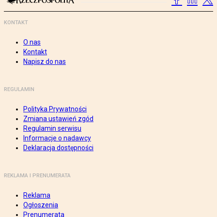
KONTAKT
O nas
Kontakt
Napisz do nas
REGULAMIN
Polityka Prywatności
Zmiana ustawień zgód
Regulamin serwisu
Informacje o nadawcy
Deklaracja dostępności
REKLAMA I PRENUMERATA
Reklama
Ogłoszenia
Prenumerata