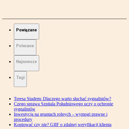
Powiązane
Polecane
Najnowsze
Tagi
Teresa Siudem: Dlaczego warto słuchać sygnalistów?
Czego sprawa Szpitala Południowego uczy o ochronie
sygnalistów
Inwestycja na gruntach rolnych – wymogi prawne i
procedury
Kopiować czy nie? GIIF o zdalnej weryfikacji klienta