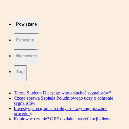
Powiązane
Polecane
Najnowsze
Tagi
Teresa Siudem: Dlaczego warto słuchać sygnalistów?
Czego sprawa Szpitala Południowego uczy o ochronie
sygnalistów
Inwestycja na gruntach rolnych – wymogi prawne i
procedury
Kopiować czy nie? GIIF o zdalnej weryfikacji klienta