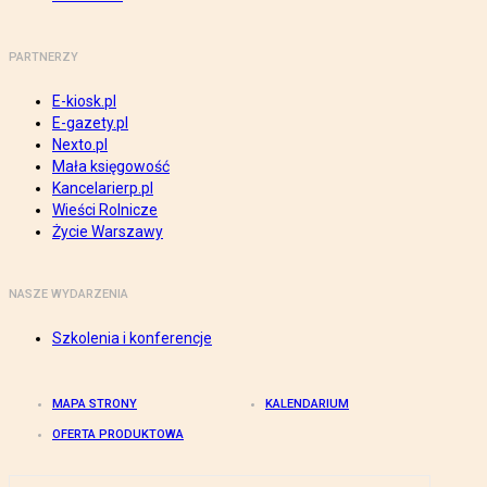
PARTNERZY
E-kiosk.pl
E-gazety.pl
Nexto.pl
Mała księgowość
Kancelarierp.pl
Wieści Rolnicze
Życie Warszawy
NASZE WYDARZENIA
Szkolenia i konferencje
MAPA STRONY
KALENDARIUM
OFERTA PRODUKTOWA