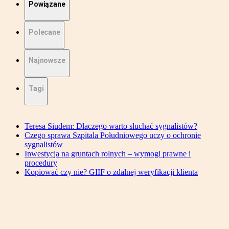
Powiązane
Polecane
Najnowsze
Tagi
Teresa Siudem: Dlaczego warto słuchać sygnalistów?
Czego sprawa Szpitala Południowego uczy o ochronie
sygnalistów
Inwestycja na gruntach rolnych – wymogi prawne i
procedury
Kopiować czy nie? GIIF o zdalnej weryfikacji klienta