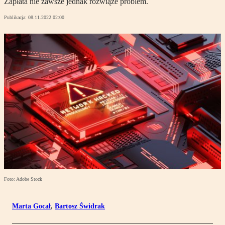
Zapłata nie zawsze jednak rozwiąże problem.
Publikacja:
08.11.2022 02:00
Foto: Adobe Stock
Marta Gocał
,
Bartosz Świdrak