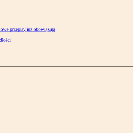
owe przepisy już obowiązują
dłości