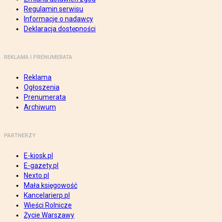
Regulamin serwisu
Informacje o nadawcy
Deklaracja dostępności
REKLAMA I PRENUMERATA
Reklama
Ogłoszenia
Prenumerata
Archiwum
PARTNERZY
E-kiosk.pl
E-gazety.pl
Nexto.pl
Mała księgowość
Kancelarierp.pl
Wieści Rolnicze
Życie Warszawy