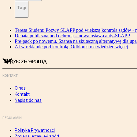
Tagi
Teresa Siudem: Pozwy SLAPP pod większą kontrolą sądów - n
Debata publiczna pod ochroną – nowa ustawa anty-SLAPP
Pre-pack po nowemu. Szansa na skuteczną alternatywę dla upa
AI w reklamie pod kontrolą. Odbiorca ma wiedzieć więcej
KONTAKT
O nas
Kontakt
Napisz do nas
REGULAMIN
Polityka Prywatności
Zmiana ustawień zgód