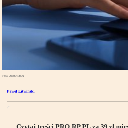
Foto: Adobe Stock
Paweł Litwiński
Czytaj treści PRO.RP.PL za 39 zł mies