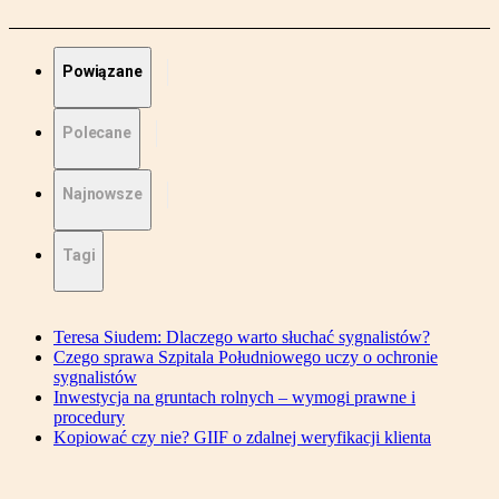
Powiązane
Polecane
Najnowsze
Tagi
Teresa Siudem: Dlaczego warto słuchać sygnalistów?
Czego sprawa Szpitala Południowego uczy o ochronie
sygnalistów
Inwestycja na gruntach rolnych – wymogi prawne i
procedury
Kopiować czy nie? GIIF o zdalnej weryfikacji klienta