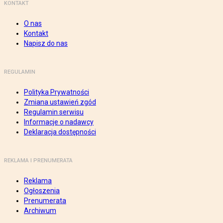
KONTAKT
O nas
Kontakt
Napisz do nas
REGULAMIN
Polityka Prywatności
Zmiana ustawień zgód
Regulamin serwisu
Informacje o nadawcy
Deklaracja dostępności
REKLAMA I PRENUMERATA
Reklama
Ogłoszenia
Prenumerata
Archiwum