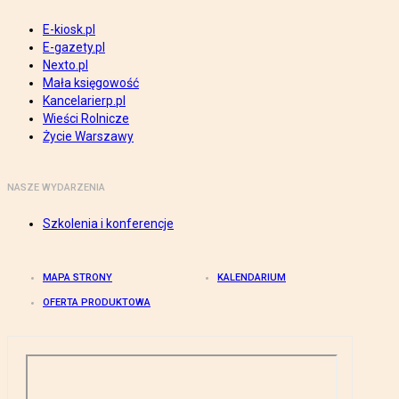
E-kiosk.pl
E-gazety.pl
Nexto.pl
Mała księgowość
Kancelarierp.pl
Wieści Rolnicze
Życie Warszawy
NASZE WYDARZENIA
Szkolenia i konferencje
MAPA STRONY
KALENDARIUM
OFERTA PRODUKTOWA