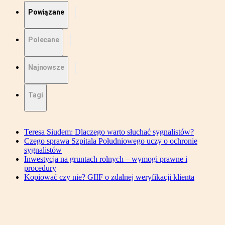
Powiązane
Polecane
Najnowsze
Tagi
Teresa Siudem: Dlaczego warto słuchać sygnalistów?
Czego sprawa Szpitala Południowego uczy o ochronie
sygnalistów
Inwestycja na gruntach rolnych – wymogi prawne i
procedury
Kopiować czy nie? GIIF o zdalnej weryfikacji klienta