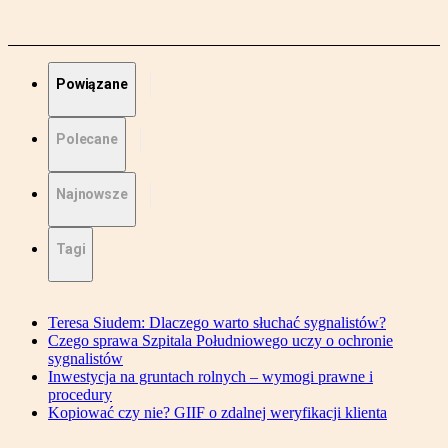
Powiązane
Polecane
Najnowsze
Tagi
Teresa Siudem: Dlaczego warto słuchać sygnalistów?
Czego sprawa Szpitala Południowego uczy o ochronie
sygnalistów
Inwestycja na gruntach rolnych – wymogi prawne i
procedury
Kopiować czy nie? GIIF o zdalnej weryfikacji klienta