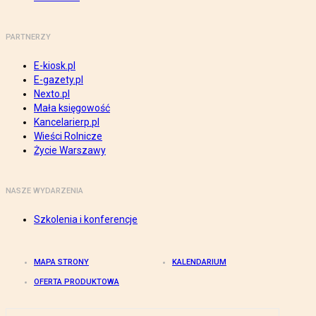
PARTNERZY
E-kiosk.pl
E-gazety.pl
Nexto.pl
Mała księgowość
Kancelarierp.pl
Wieści Rolnicze
Życie Warszawy
NASZE WYDARZENIA
Szkolenia i konferencje
MAPA STRONY
KALENDARIUM
OFERTA PRODUKTOWA