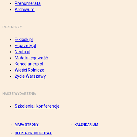
Prenumerata
Archiwum
PARTNERZY
E-kiosk.pl
E-gazety.pl
Nexto.pl
Mała księgowość
Kancelarierp.pl
Wieści Rolnicze
Życie Warszawy
NASZE WYDARZENIA
Szkolenia i konferencje
MAPA STRONY
KALENDARIUM
OFERTA PRODUKTOWA