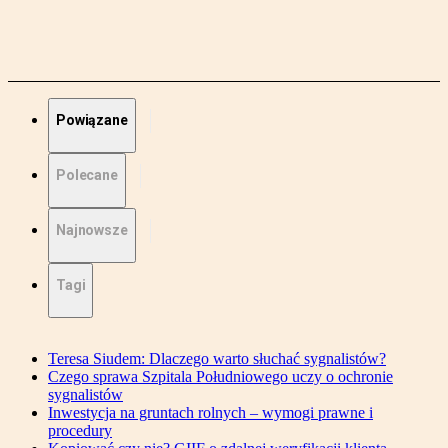
Powiązane
Polecane
Najnowsze
Tagi
Teresa Siudem: Dlaczego warto słuchać sygnalistów?
Czego sprawa Szpitala Południowego uczy o ochronie
sygnalistów
Inwestycja na gruntach rolnych – wymogi prawne i
procedury