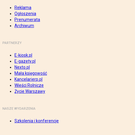
Reklama
Ogłoszenia
Prenumerata
Archiwum
PARTNERZY
E-kiosk.pl
E-gazety.pl
Nexto.pl
Mała księgowość
Kancelarierp.pl
Wieści Rolnicze
Życie Warszawy
NASZE WYDARZENIA
Szkolenia i konferencje