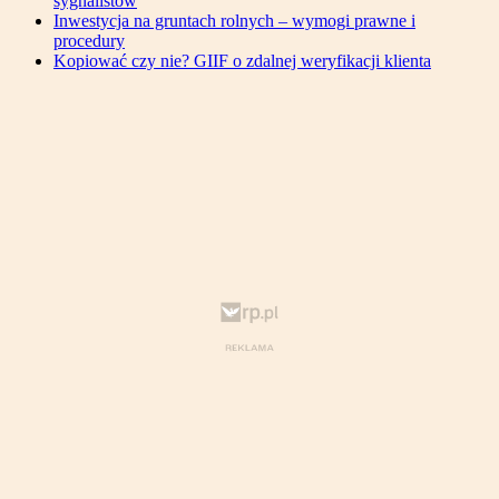
sygnalistów
Inwestycja na gruntach rolnych – wymogi prawne i
procedury
Kopiować czy nie? GIIF o zdalnej weryfikacji klienta