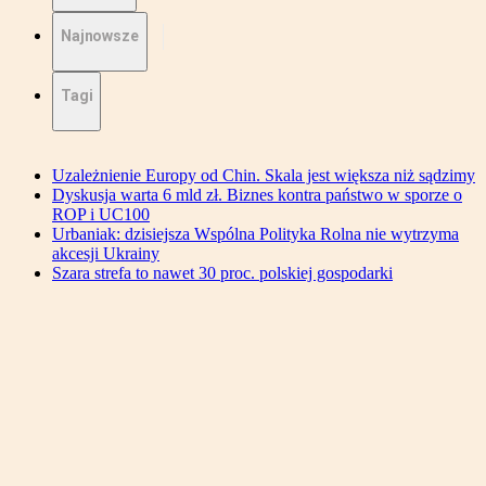
Najnowsze
Tagi
Uzależnienie Europy od Chin. Skala jest większa niż sądzimy
Dyskusja warta 6 mld zł. Biznes kontra państwo w sporze o
ROP i UC100
Urbaniak: dzisiejsza Wspólna Polityka Rolna nie wytrzyma
akcesji Ukrainy
Szara strefa to nawet 30 proc. polskiej gospodarki