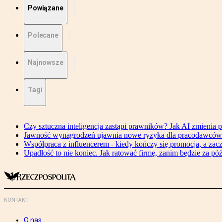
Powiązane
Polecane
Najnowsze
Tagi
Czy sztuczna inteligencja zastąpi prawników? Jak AI zmienia pr
Jawność wynagrodzeń ujawnia nowe ryzyka dla pracodawców
Współpraca z influencerem - kiedy kończy się promocja, a za
Upadłość to nie koniec. Jak ratować firmę, zanim będzie za pó
KONTAKT
O nas