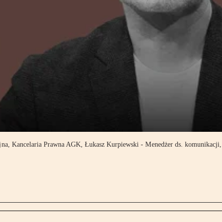
yjna, Kancelaria Prawna AGK, Łukasz Kurpiewski - Menedżer ds. komunikacj