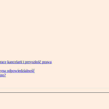
acę kancelarii i przyszłość prawa
czyna odpowiedzialność
źno?