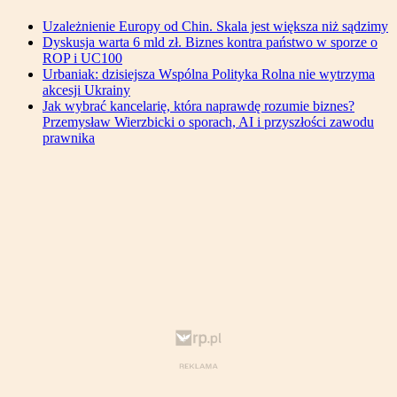
Uzależnienie Europy od Chin. Skala jest większa niż sądzimy
Dyskusja warta 6 mld zł. Biznes kontra państwo w sporze o
ROP i UC100
Urbaniak: dzisiejsza Wspólna Polityka Rolna nie wytrzyma
akcesji Ukrainy
Jak wybrać kancelarię, która naprawdę rozumie biznes?
Przemysław Wierzbicki o sporach, AI i przyszłości zawodu
prawnika