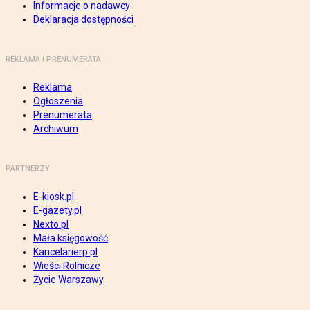
Informacje o nadawcy
Deklaracja dostępności
REKLAMA I PRENUMERATA
Reklama
Ogłoszenia
Prenumerata
Archiwum
PARTNERZY
E-kiosk.pl
E-gazety.pl
Nexto.pl
Mała księgowość
Kancelarierp.pl
Wieści Rolnicze
Życie Warszawy