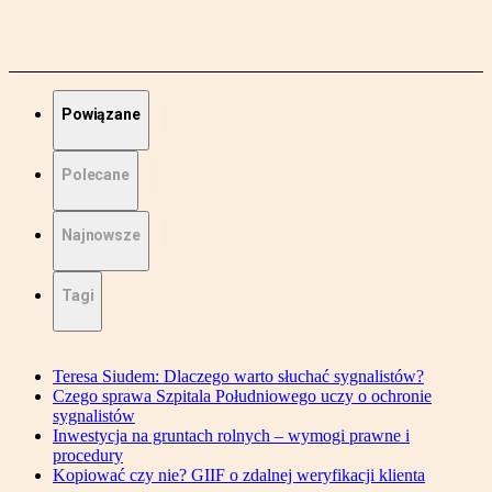
Powiązane
Polecane
Najnowsze
Tagi
Teresa Siudem: Dlaczego warto słuchać sygnalistów?
Czego sprawa Szpitala Południowego uczy o ochronie
sygnalistów
Inwestycja na gruntach rolnych – wymogi prawne i
procedury
Kopiować czy nie? GIIF o zdalnej weryfikacji klienta