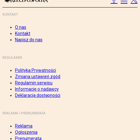
KONTAKT
O nas
Kontakt
Napisz do nas
REGULAMIN
Polityka Prywatności
Zmiana ustawień zgód
Regulamin serwisu
Informacje o nadawcy
Deklaracja dostępności
REKLAMA I PRENUMERATA
Reklama
Ogłoszenia
Prenumerata