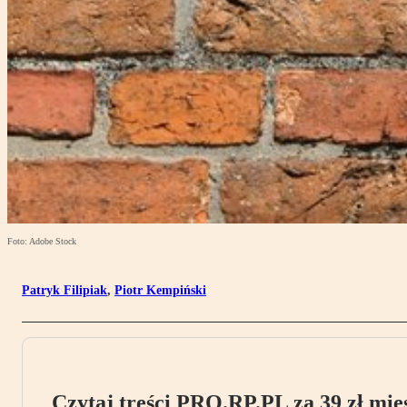
Foto: Adobe Stock
Patryk Filipiak
,
Piotr Kempiński
Czytaj treści PRO.RP.PL za 39 zł mies