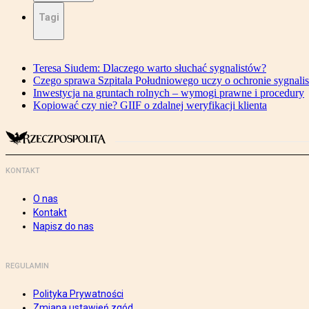
Tagi
Teresa Siudem: Dlaczego warto słuchać sygnalistów?
Czego sprawa Szpitala Południowego uczy o ochronie sygnali
Inwestycja na gruntach rolnych – wymogi prawne i procedury
Kopiować czy nie? GIIF o zdalnej weryfikacji klienta
KONTAKT
O nas
Kontakt
Napisz do nas
REGULAMIN
Polityka Prywatności
Zmiana ustawień zgód