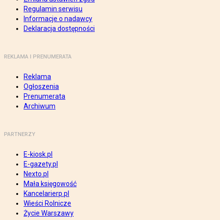
Regulamin serwisu
Informacje o nadawcy
Deklaracja dostępności
REKLAMA I PRENUMERATA
Reklama
Ogłoszenia
Prenumerata
Archiwum
PARTNERZY
E-kiosk.pl
E-gazety.pl
Nexto.pl
Mała księgowość
Kancelarierp.pl
Wieści Rolnicze
Życie Warszawy