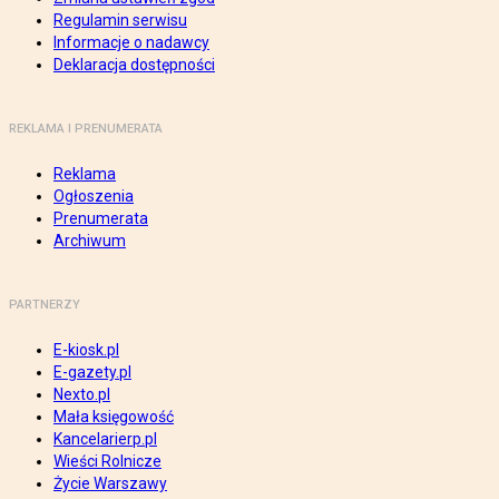
Regulamin serwisu
Informacje o nadawcy
Deklaracja dostępności
REKLAMA I PRENUMERATA
Reklama
Ogłoszenia
Prenumerata
Archiwum
PARTNERZY
E-kiosk.pl
E-gazety.pl
Nexto.pl
Mała księgowość
Kancelarierp.pl
Wieści Rolnicze
Życie Warszawy