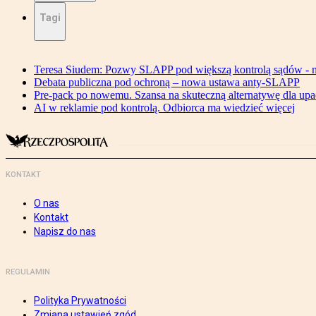
Tagi
Teresa Siudem: Pozwy SLAPP pod większą kontrolą sądów - n
Debata publiczna pod ochroną – nowa ustawa anty-SLAPP
Pre-pack po nowemu. Szansa na skuteczną alternatywę dla upa
AI w reklamie pod kontrolą. Odbiorca ma wiedzieć więcej
KONTAKT
O nas
Kontakt
Napisz do nas
REGULAMIN
Polityka Prywatności
Zmiana ustawień zgód