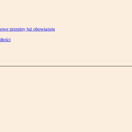
owe przepisy już obowiązują
dłości