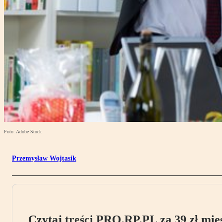
Foto: Adobe Stock
Przemysław Wojtasik
Czytaj treści PRO.RP.PL za 39 zł mies