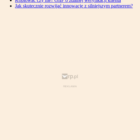
Kopiować czy nie? GIIF o zdalnej weryfikacji klienta
Jak skutecznie rozwijać innowacje z silniejszym partnerem?