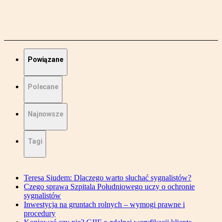
Powiązane
Polecane
Najnowsze
Tagi
Teresa Siudem: Dlaczego warto słuchać sygnalistów?
Czego sprawa Szpitala Południowego uczy o ochronie
sygnalistów
Inwestycja na gruntach rolnych – wymogi prawne i
procedury