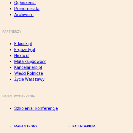
Ogłoszenia
Prenumerata
Archiwum
PARTNERZY
E-kiosk.pl
E-gazety.pl
Nexto.pl
Mała księgowość
Kancelarierp.pl
Wieści Rolnicze
Życie Warszawy
NASZE WYDARZENIA
Szkolenia i konferencje
MAPA STRONY
KALENDARIUM