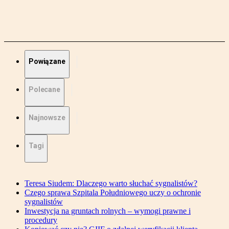
Powiązane
Polecane
Najnowsze
Tagi
Teresa Siudem: Dlaczego warto słuchać sygnalistów?
Czego sprawa Szpitala Południowego uczy o ochronie
sygnalistów
Inwestycja na gruntach rolnych – wymogi prawne i
procedury