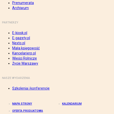
Prenumerata
Archiwum
PARTNERZY
E-kiosk.pl
E-gazety.pl
Nexto.pl
Mała księgowość
Kancelarierp.pl
Wieści Rolnicze
Życie Warszawy
NASZE WYDARZENIA
Szkolenia i konferencje
MAPA STRONY
KALENDARIUM
OFERTA PRODUKTOWA