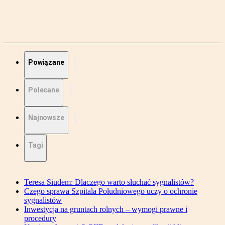
Powiązane
Polecane
Najnowsze
Tagi
Teresa Siudem: Dlaczego warto słuchać sygnalistów?
Czego sprawa Szpitala Południowego uczy o ochronie
sygnalistów
Inwestycja na gruntach rolnych – wymogi prawne i
procedury