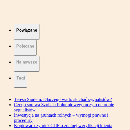
Powiązane
Polecane
Najnowsze
Tagi
Teresa Siudem: Dlaczego warto słuchać sygnalistów?
Czego sprawa Szpitala Południowego uczy o ochronie
sygnalistów
Inwestycja na gruntach rolnych – wymogi prawne i
procedury
Kopiować czy nie? GIIF o zdalnej weryfikacji klienta