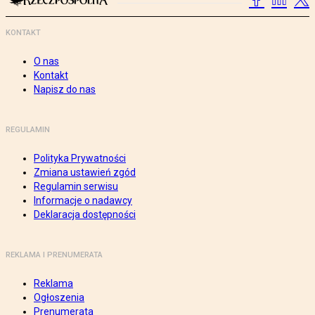
KONTAKT
O nas
Kontakt
Napisz do nas
REGULAMIN
Polityka Prywatności
Zmiana ustawień zgód
Regulamin serwisu
Informacje o nadawcy
Deklaracja dostępności
REKLAMA I PRENUMERATA
Reklama
Ogłoszenia
Prenumerata