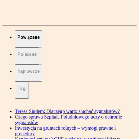
Powiązane
Polecane
Najnowsze
Tagi
Teresa Siudem: Dlaczego warto słuchać sygnalistów?
Czego sprawa Szpitala Południowego uczy o ochronie
sygnalistów
Inwestycja na gruntach rolnych – wymogi prawne i
procedury