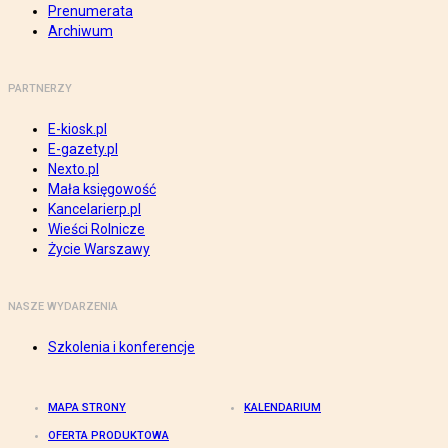
Prenumerata
Archiwum
PARTNERZY
E-kiosk.pl
E-gazety.pl
Nexto.pl
Mała księgowość
Kancelarierp.pl
Wieści Rolnicze
Życie Warszawy
NASZE WYDARZENIA
Szkolenia i konferencje
MAPA STRONY
KALENDARIUM
OFERTA PRODUKTOWA