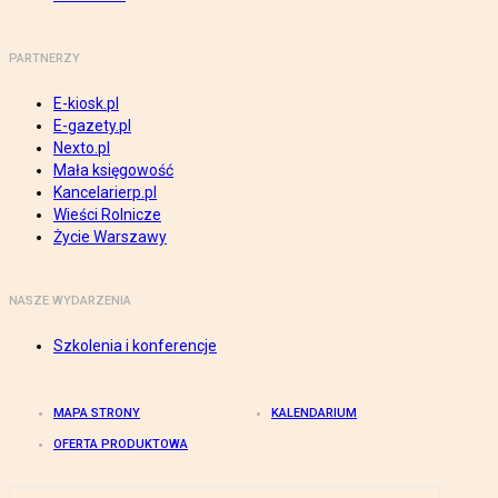
PARTNERZY
E-kiosk.pl
E-gazety.pl
Nexto.pl
Mała księgowość
Kancelarierp.pl
Wieści Rolnicze
Życie Warszawy
NASZE WYDARZENIA
Szkolenia i konferencje
MAPA STRONY
KALENDARIUM
OFERTA PRODUKTOWA