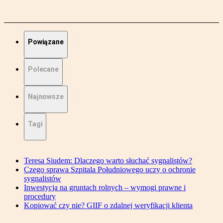
Powiązane
Polecane
Najnowsze
Tagi
Teresa Siudem: Dlaczego warto słuchać sygnalistów?
Czego sprawa Szpitala Południowego uczy o ochronie
sygnalistów
Inwestycja na gruntach rolnych – wymogi prawne i
procedury
Kopiować czy nie? GIIF o zdalnej weryfikacji klienta