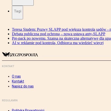
Tagi
Teresa Siudem: Pozwy SLAPP pod większą kontrolą sądów - n
Debata publiczna pod ochroną – nowa ustawa anty-SLAPP
Pre-pack po nowemu. Szansa na skuteczną alternatywę dla upa
AI w reklamie pod kontrolą. Odbiorca ma wiedzieć więcej
KONTAKT
O nas
Kontakt
Napisz do nas
REGULAMIN
Polityka Prywatności