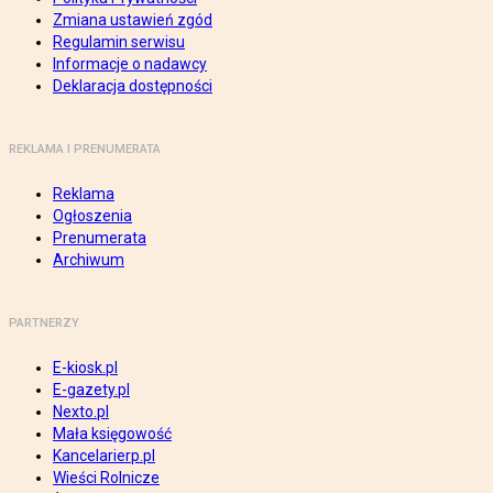
Zmiana ustawień zgód
Regulamin serwisu
Informacje o nadawcy
Deklaracja dostępności
REKLAMA I PRENUMERATA
Reklama
Ogłoszenia
Prenumerata
Archiwum
PARTNERZY
E-kiosk.pl
E-gazety.pl
Nexto.pl
Mała księgowość
Kancelarierp.pl
Wieści Rolnicze