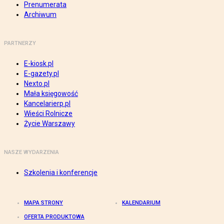
Prenumerata
Archiwum
PARTNERZY
E-kiosk.pl
E-gazety.pl
Nexto.pl
Mała księgowość
Kancelarierp.pl
Wieści Rolnicze
Życie Warszawy
NASZE WYDARZENIA
Szkolenia i konferencje
MAPA STRONY
KALENDARIUM
OFERTA PRODUKTOWA