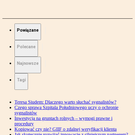
Powiązane
Polecane
Najnowsze
Tagi
Teresa Siudem: Dlaczego warto słuchać sygnalistów?
Czego sprawa Szpitala Południowego uczy o ochronie
sygnalistów
Inwestycja na gruntach rolnych – wymogi prawne i
procedury
Kopiować czy nie? GIIF o zdalnej weryfikacji klienta
Jak skutecznie rozwijać innowacje z silniejszym partnerem?