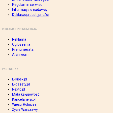
Regulamin serwisu
Informacje o nadawcy
Deklaracja dostępności
REKLAMA I PRENUMERATA
Reklama
Ogłoszenia
Prenumerata
Archiwum
PARTNERZY
E-kiosk.pl
E-gazety.pl
Nexto.pl
Mała księgowość
Kancelarierp.pl
Wieści Rolnicze
Życie Warszawy