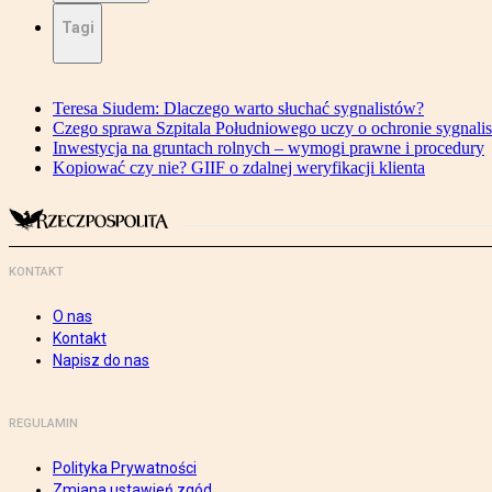
Tagi
Teresa Siudem: Dlaczego warto słuchać sygnalistów?
Czego sprawa Szpitala Południowego uczy o ochronie sygnali
Inwestycja na gruntach rolnych – wymogi prawne i procedury
Kopiować czy nie? GIIF o zdalnej weryfikacji klienta
KONTAKT
O nas
Kontakt
Napisz do nas
REGULAMIN
Polityka Prywatności
Zmiana ustawień zgód