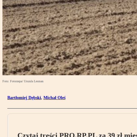
Foto: Fotorzepa/ Urszula Lesman
Bartłomiej Dębski
,
Michał Oleś
Czytaj treści PRO.RP.PL za 39 zł mies